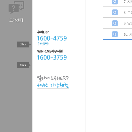
7.
8. 
9. 
10.